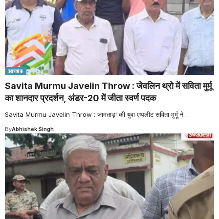
झारखंड
Savita Murmu Javelin Throw : जेवलिन थ्रो में सविता मुर्मू
का शानदार प्रदर्शन, अंडर-20 में जीता स्वर्ण पदक
Savita Murmu Javelin Throw : जामताड़ा की युवा एथलीट सविता मुर्मू ने
…
By
Abhishek Singh