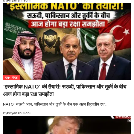
By
Priyanshi Soni
देश- विदेश
‘इस्लामिक NATO’ की तैयारी! सऊदी, पाकिस्तान और तुर्की के बीच
आज होगा बड़ा रक्षा समझौता
NATO: सऊदी अरब, पाकिस्तान और तुर्की के बीच एक अहम त्रिपक्षीय रक्षा
…
By
Priyanshi Soni