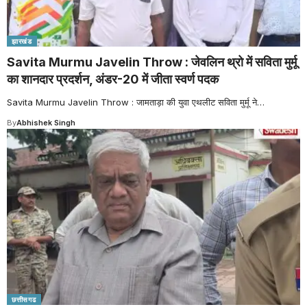
झारखंड
Savita Murmu Javelin Throw : जेवलिन थ्रो में सविता मुर्मू
का शानदार प्रदर्शन, अंडर-20 में जीता स्वर्ण पदक
Savita Murmu Javelin Throw : जामताड़ा की युवा एथलीट सविता मुर्मू ने
…
By
Abhishek Singh
छत्तीसगढ