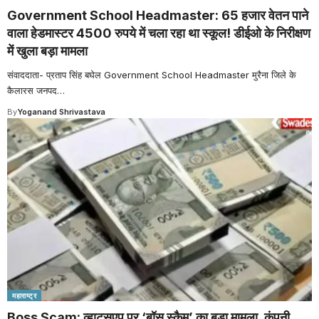
Government School Headmaster: 65 हजार वेतन पाने
वाला हेडमास्टर 4500 रुपये में चला रहा था स्कूल! डीईओ के निरीक्षण
में खुला बड़ा मामला
संवाददाता- प्रताप सिंह बघेल Government School Headmaster मुरैना जिले के
कैलारस जनपद
…
By
Yoganand Shrivastava
महाराष्ट्र
Boss Scam: व्हाट्सएप पर ‘बॉस स्कैम’ का बड़ा मामला, कंपनी