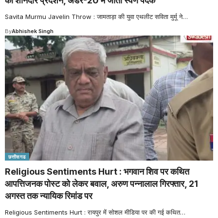
का शानदार प्रदर्शन, अंडर-20 में जीता स्वर्ण पदक
Savita Murmu Javelin Throw : जामताड़ा की युवा एथलीट सविता मुर्मू ने
…
By
Abhishek Singh
छत्तीसगढ
Religious Sentiments Hurt : भगवान शिव पर कथित
आपत्तिजनक पोस्ट को लेकर बवाल, अरुण पन्नालाल गिरफ्तार, 21
अगस्त तक न्यायिक रिमांड पर
Religious Sentiments Hurt : रायपुर में सोशल मीडिया पर की गई कथित
…