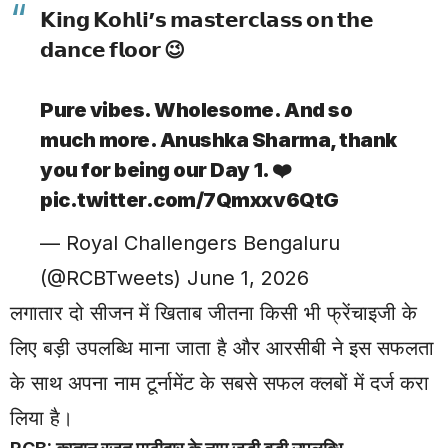
𝗞𝗶𝗻𝗴 𝗞𝗼𝗵𝗹𝗶’𝘀 𝗺𝗮𝘀𝘁𝗲𝗿𝗰𝗹𝗮𝘀𝘀 𝗼𝗻 𝘁𝗵𝗲
𝗱𝗮𝗻𝗰𝗲 𝗳𝗹𝗼𝗼𝗿 😉
Pure vibes. Wholesome. And so
much more. Anushka Sharma, thank
you for being our Day 1. ❤️
pic.twitter.com/7Qmxxv6QtG
— Royal Challengers Bengaluru
(@RCBTweets)
June 1, 2026
लगातार दो सीजन में खिताब जीतना किसी भी फ्रेंचाइजी के
लिए बड़ी उपलब्धि माना जाता है और आरसीबी ने इस सफलता
के साथ अपना नाम टूर्नामेंट के सबसे सफल क्लबों में दर्ज करा
लिया है।