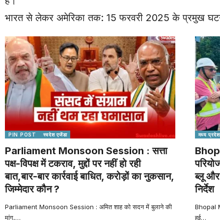
है।
भारत से लेकर अमेरिका तक: 15 फरवरी 2025 के प्रमुख घट
PIN POST
स्वदेश एजेंडा
मध्य प्रदेश
Parliament Monsoon Session : सत्ता
Bhopa
पक्ष-विपक्ष में टकराव, मुद्दों पर नहीं हो रही
परियोज
बात,बार-बार कार्रवाई बाधित, करोड़ों का नुकसान,
ब्लू और
जिम्मेदार कौन ?
निर्देश
Parliament Monsoon Session : अमित शाह को सदन में बुलाने की
Bhopal Me
मांग,
…
हुई
…