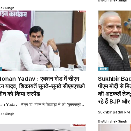
By
Abhishek Singh
ek Singh
दिल्ली
han Yadav : एक्शन मोड में सीएम
Sukhbir Ba
हन यादव, शिकायतें सुनते-सुनते सीएमएचओ
पीएम मोदी से मि
ीन को किया सस्पेंड
की अटकलें तेज;
रहे हैं BJP औ
Yadav : सीएम डॉ. मोहन ने छिंदवाड़ा से की 'मुख्यमंत्री
…
Sukhbir Badal PM Mo
ek Singh
By
Abhishek Singh