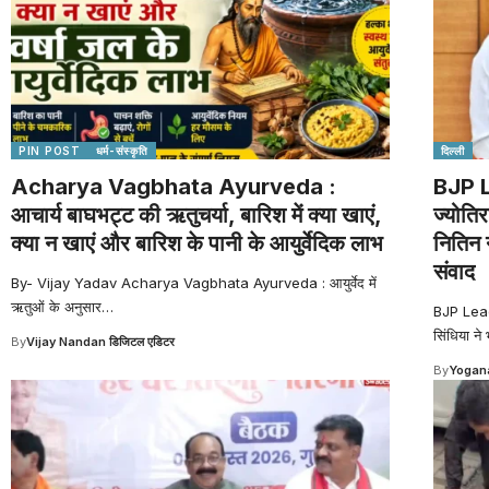
PIN POST
धर्म-संस्कृति
दिल्ली
Acharya Vagbhata Ayurveda :
BJP L
आचार्य बाघभट्ट की ऋतुचर्या, बारिश में क्या खाएं,
ज्योतिर
क्या न खाएं और बारिश के पानी के आयुर्वेदिक लाभ
नितिन न
संवाद
By- Vijay Yadav Acharya Vagbhata Ayurveda : आयुर्वेद में
ऋतुओं के अनुसार
…
BJP Leader
सिंधिया ने
By
Vijay Nandan डिजिटल एडिटर
By
Yogana