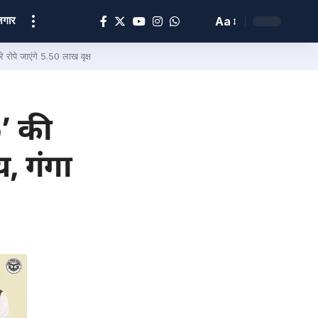
ोज़गार
Aa
 रोपे जाएंगे 5.50 लाख वृक्ष
6’ की
य, गंगा