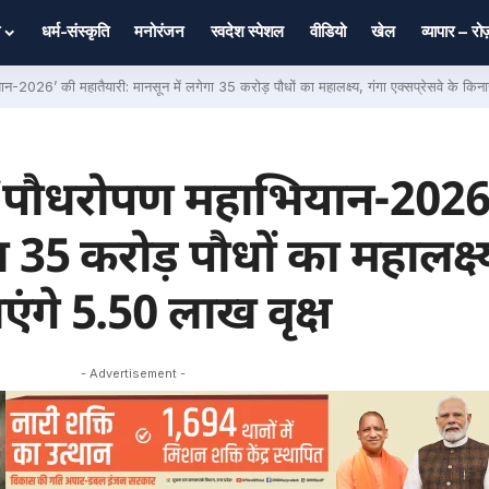
धर्म-संस्कृति
मनोरंजन
स्वदेश स्पेशल
वीडियो
खेल
व्यापार – र
-2026’ की महातैयारी: मानसून में लगेगा 35 करोड़ पौधों का महालक्ष्य, गंगा एक्सप्रेसवे के किनारे
ें ‘पौधरोपण महाभियान-202
 35 करोड़ पौधों का महालक्ष्
ाएंगे 5.50 लाख वृक्ष
- Advertisement -