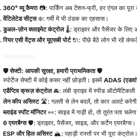
360° व्यू कैमरा
📷: पार्किंग अब टेंशन-फ्री, हर एंगल का पूरा व
वेंटिलेटेड सीट्स
❄️: गर्मी में भी ठंडक का एहसास।
डुअल-ज़ोन क्लाइमेट कंट्रोल
🌡️: ड्राइवर और पैसेंजर के लि
रियर एसी वेंट्स और यूएसबी पोर्ट
🔌: पीछे बैठे लोग भी रहें कंफर
🛡️
सेफ्टी: आपकी सुरक्षा, हमारी प्राथमिकता
🛡️
स्पोर्टेज सेफ्टी में कोई कसर नहीं छोड़ती। इसमें
ADAS (एडवांस्
एडैप्टिव क्रूज़ कंट्रोल
🚘: लंबी ड्राइव में स्पीड ऑटोमैटिकली
लेन कीप असिस्ट
🛣️: गलती से लेन बदलें, तो कार अलर्ट करेग
ब्लाइंड स्पॉट मॉनिटर
👀: साइड में गाड़ी हो, तो तुरंत पता चलेग
6 एयरबैग्स
🛡️: ड्राइवर, पैसेंजर, साइड, और कर्टेन एयरबैग्स।
ESP और हिल असिस्ट
🏔️: पहाड़ी रास्तों पर भी पूरा कंट्रोल