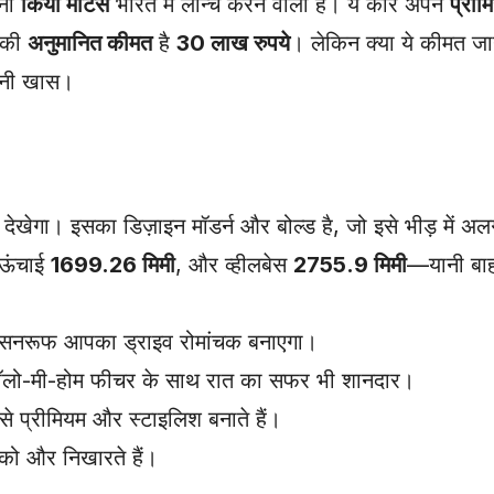
पनी
किया मोटर्स
भारत में लॉन्च करने वाली है। ये कार अपने
प्रीम
सकी
अनुमानित कीमत
है
30 लाख रुपये
। लेकिन क्या ये कीमत ज
इतनी खास।
 देखेगा। इसका डिज़ाइन मॉडर्न और बोल्ड है, जो इसे भीड़ में अ
 ऊंचाई
1699.26 मिमी
, और व्हीलबेस
2755.9 मिमी
—यानी बा
 ये सनरूफ आपका ड्राइव रोमांचक बनाएगा।
फॉलो-मी-होम फीचर के साथ रात का सफर भी शानदार।
 प्रीमियम और स्टाइलिश बनाते हैं।
को और निखारते हैं।