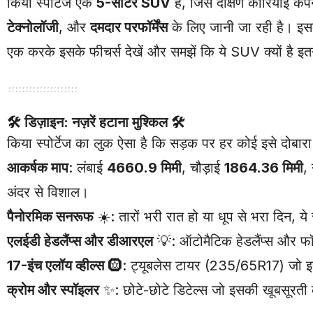
किया स्पोर्टेज एक
5-सीटर SUV
है, जिसे दक्षिण कोरियाई कं
टेक्नोलॉजी
, और
दमदार परफॉर्मेंस
के लिए जानी जा रही है। इ
एक करके इसके फीचर्स देखें और समझें कि ये SUV क्यों है 
🛠️
डिज़ाइन: नज़रें हटाना मुश्किल
🛠️
किया स्पोर्टेज का लुक ऐसा है कि सड़क पर हर कोई इसे दोबारा
आकर्षक माप
: लंबाई
4660.9 मिमी
, चौड़ाई
1864.36 मिमी
,
अंदर से विशाल।
पैनोरमिक सनरूफ
☀️: तारों भरी रात हो या धूप से भरा दिन,
एलईडी हेडलैंप्स और डीआरएल
💡: ऑटोमैटिक हेडलैंप्स और 
17-इंच एलॉय व्हील्स
🛞: ट्यूबलेस टायर (235/65R17) जो इसे
क्रोम और स्पॉइलर
✨: छोटे-छोटे डिटेल्स जो इसकी खूबसूरती 