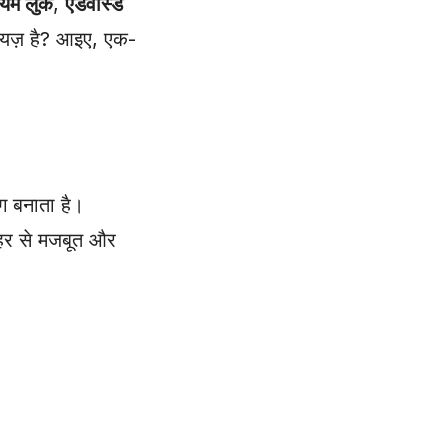
ियम लुक
,
एडवांस्ड
ायज़ है? आइए, एक-
लग बनाता है।
हर से मजबूत और