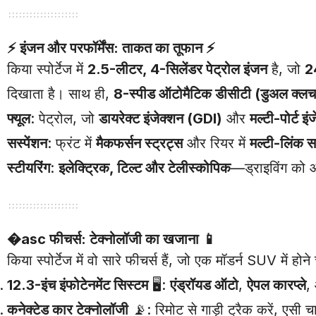
⚡
इंजन और परफॉर्मेंस: ताकत का तूफान
⚡
किया स्पोर्टेज में
2.5-लीटर, 4-सिलेंडर पेट्रोल इंजन
है, जो
2
दिखाता है। साथ ही,
8-स्पीड ऑटोमैटिक डीसीटी (डुअल क्लच 
फ्यूल
: पेट्रोल, जो
डायरेक्ट इंजेक्शन (GDI)
और
मल्टी-पोर्ट इ
सस्पेंशन
: फ्रंट में
मैकफर्सन स्ट्रट्स
और रियर में
मल्टी-लिंक स
स्टीयरिंग
:
इलेक्ट्रिक, टिल्ट और टेलीस्कोपिक
—ड्राइविंग को 
�asc
फीचर्स: टेक्नोलॉजी का खजाना
📱
किया स्पोर्टेज में वो सारे फीचर्स हैं, जो एक मॉडर्न SUV में ह
12.3-इंच इंफोटेनमेंट सिस्टम
🖥️:
एंड्रॉयड ऑटो
,
ऐपल कारप्ले
,
कनेक्टेड कार टेक्नोलॉजी
📡: रिमोट से गाड़ी ट्रैक करें, एसी 