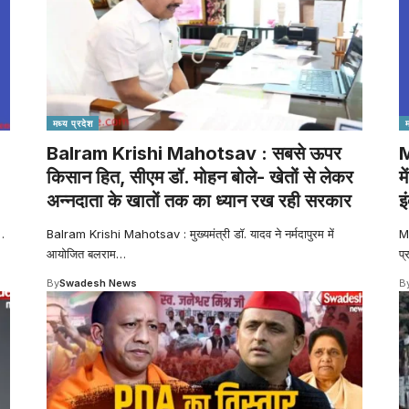
मध्य प्रदेश
Balram Krishi Mahotsav : सबसे ऊपर
M
किसान हित, सीएम डॉ. मोहन बोले- खेतों से लेकर
म
अन्नदाता के खातों तक का ध्यान रख रही सरकार
इ
…
Balram Krishi Mahotsav : मुख्यमंत्री डॉ. यादव ने नर्मदापुरम में
M
आयोजित बलराम
…
प
By
Swadesh News
B