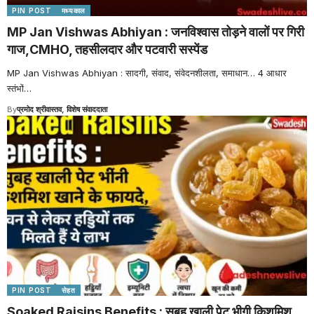
PIN POST
मध्यकाल
MP Jan Vishwas Abhiyan : जनविश्वास तोड़ने वालों पर गिरी
गाज,CMHO, तहसीलदार और पटवारी सस्पेंड
MP Jan Vishwas Abhiyan : सादगी, संवाद, संवेदनशीलता, समाधान… 4 आधार
स्तंभों
…
By
प्रमोद श्रीवास्तव, विशेष संवाददाता
PIN POST
सेहत
Soaked Raisins Benefits : सुबह खाली पेट भीगी किशमिश