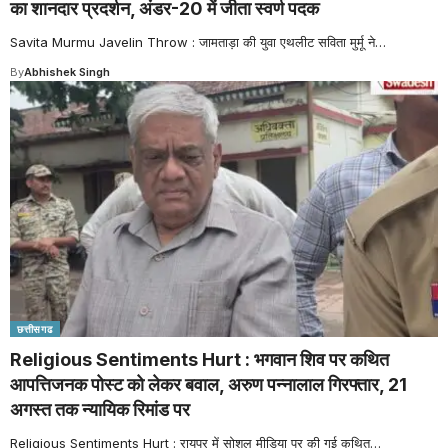
का शानदार प्रदर्शन, अंडर-20 में जीता स्वर्ण पदक
Savita Murmu Javelin Throw : जामताड़ा की युवा एथलीट सविता मुर्मू ने
…
By
Abhishek Singh
छत्तीसगढ
Religious Sentiments Hurt : भगवान शिव पर कथित
आपत्तिजनक पोस्ट को लेकर बवाल, अरुण पन्नालाल गिरफ्तार, 21
अगस्त तक न्यायिक रिमांड पर
Religious Sentiments Hurt : रायपुर में सोशल मीडिया पर की गई कथित
…