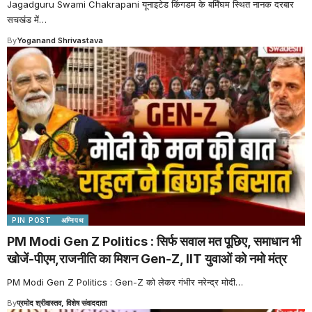
Jagadguru Swami Chakrapani यूनाइटेड किंगडम के बर्मिंघम स्थित नानक दरबार
सचखंड में
…
By
Yoganand Shrivastava
PIN POST
अग्निपथ
PM Modi Gen Z Politics : सिर्फ सवाल मत पूछिए, समाधान भी
खोजें-पीएम,राजनीति का मिशन Gen-Z, IIT युवाओं को नमो मंत्र
PM Modi Gen Z Politics : Gen-Z को लेकर गंभीर नरेन्द्र मोदी
…
By
प्रमोद श्रीवास्तव, विशेष संवाददाता