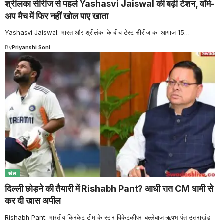
श्रीलंका सीरीज से पहले Yashasvi Jaiswal की बढ़ी टेंशन, वॉर्म-
अप मैच में फिर नहीं खोल पाए खाता
Yashasvi Jaiswal: भारत और श्रीलंका के बीच टेस्ट सीरीज का आगाज 15
…
By
Priyanshi Soni
खेल
दिल्ली छोड़ने की तैयारी में Rishabh Pant? आधी रात CM धामी से
कर दी खास अपील
Rishabh Pant: भारतीय क्रिकेट टीम के स्टार विकेटकीपर-बल्लेबाज ऋषभ पंत उत्तराखंड