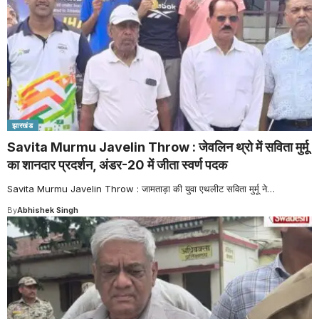
झारखंड
Savita Murmu Javelin Throw : जेवलिन थ्रो में सविता मुर्मू
का शानदार प्रदर्शन, अंडर-20 में जीता स्वर्ण पदक
Savita Murmu Javelin Throw : जामताड़ा की युवा एथलीट सविता मुर्मू ने
…
By
Abhishek Singh