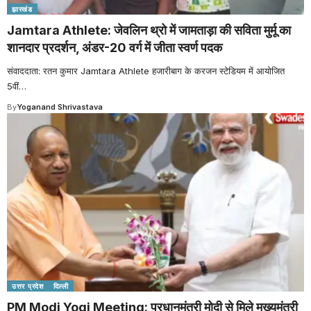
झारखंड
Jamtara Athlete: जेवलिन थ्रो में जामताड़ा की सविता मुर्मू का
शानदार प्रदर्शन, अंडर-20 वर्ग में जीता स्वर्ण पदक
संवाददाता: रतन कुमार Jamtara Athlete हजारीबाग के करजन स्टेडियम में आयोजित
5वीं
…
By
Yoganand Shrivastava
उत्तर प्रदेश
दिल्ली
PM Modi Yogi Meeting: प्रधानमंत्री मोदी से मिले मुख्यमंत्री