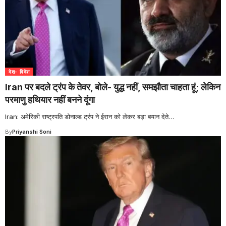
देश- विदेश
Iran पर बदले ट्रंप के तेवर, बोले- युद्ध नहीं, समझौता चाहता हूं; लेकिन
परमाणु हथियार नहीं बनने दूंगा
Iran: अमेरिकी राष्ट्रपति डोनाल्ड ट्रंप ने ईरान को लेकर बड़ा बयान देते
…
By
Priyanshi Soni