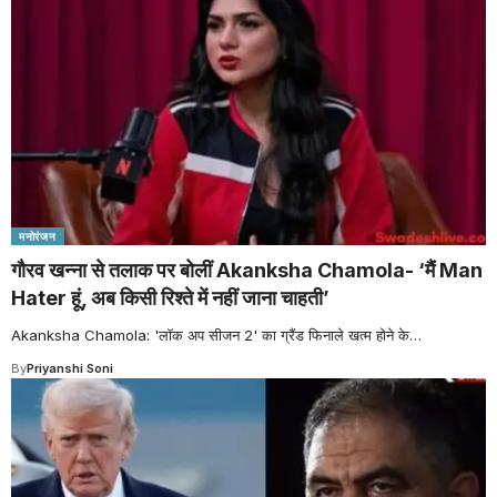
मनोरंजन
गौरव खन्ना से तलाक पर बोलीं Akanksha Chamola- ‘मैं Man
Hater हूं, अब किसी रिश्ते में नहीं जाना चाहती’
Akanksha Chamola: 'लॉक अप सीजन 2' का ग्रैंड फिनाले खत्म होने के
…
By
Priyanshi Soni