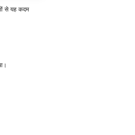
णों से यह कदम
था।