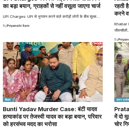
का बड़ा बयान, ग्राहकों से नहीं वसूला जाएगा चार्ज
रहती है
करने व
UPI Charges: UPI से भुगतान करने वाले करोड़ों लोगों के बीच शुल्क
…
Khabar hat
By
Priyanshi Soni
जीवनशैली
By
Priyan
बिहार
उत्तर प्रदे
Bunti Yadav Murder Case: बंटी यादव
Prata
हत्याकांड पर तेजस्वी यादव का बड़ा बयान, परिवार
में दो 
को हरसंभव मदद का भरोसा
चोर गि