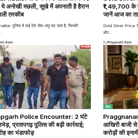
 ये अनोखी मछली, सूखे में अपनाती है हैरान
₹1,49,700 के प
ाली तरकीब
जानें आज का त
ke: दुनिया में कई ऐसे जीव-जंतु पाए जाते हैं, जिनकी
Gold Silver Price Tod
…
और
…
shi Soni
By
Priyanshi Soni
श
खेल
pgarh Police Encounter: 2 घंटे
Praggnanand
मुठभेड़, प्रतापगढ़ पुलिस की बड़ी कार्रवाई;
आखिरी बाजी से 
रोह का भंडाफोड़
करोड़ों की इनाम