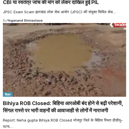
CBI या स्वतंत्र जांच की मांग को लेकर दाखिल हुई PIL
JPSC Exam Scam झारखंड लोक सेवा आयोग (JPSC) की संयुक्त सिविल सेवा
…
By
Yoganand Shrivastava
बिहार
Bihiya ROB Closed: बिहिया आरओबी बंद होने से बढ़ी परेशानी,
सिंगल रास्ते पर भारी वाहनों की आवाजाही से लोगों में नाराजगी
Report: Neha gupta Bihiya ROB Closed भोजपुर जिले के बिहिया स्थित डीडीयू–
पटना
…