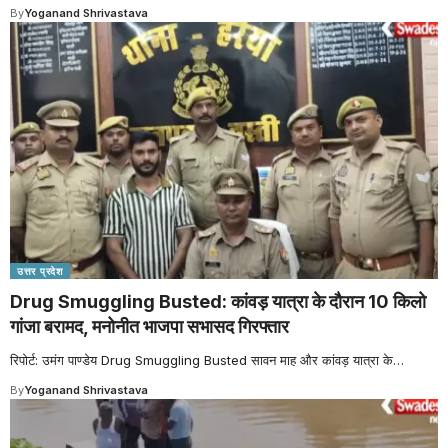
By
Yoganand Shrivastava
उत्तर प्रदेश
Drug Smuggling Busted: कांवड़ यात्रा के दौरान 10 किलो
गांजा बरामद, मनोनीत भाजपा सभासद गिरफ्तार
रिपोर्ट: उमंग पाण्डेय Drug Smuggling Busted सावन माह और कांवड़ यात्रा के
…
By
Yoganand Shrivastava