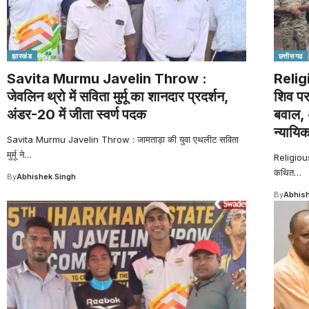
झारखंड
छत्तीसगढ
Savita Murmu Javelin Throw :
Relig
जेवलिन थ्रो में सविता मुर्मू का शानदार प्रदर्शन,
शिव प
अंडर-20 में जीता स्वर्ण पदक
बवाल, 
न्यायिक
Savita Murmu Javelin Throw : जामताड़ा की युवा एथलीट सविता
मुर्मू ने
…
Religious
कथित
…
By
Abhishek Singh
By
Abhish