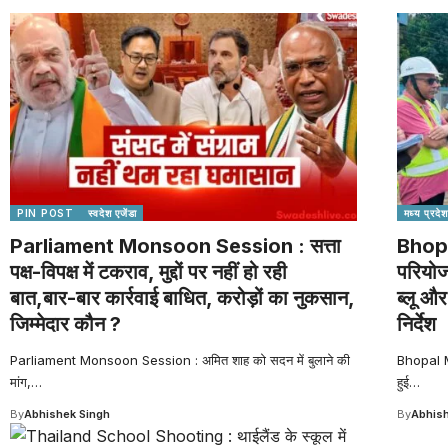
PIN POST
स्वदेश एजेंडा
मध्य प्रदेश
Parliament Monsoon Session : सत्ता
Bhopa
पक्ष-विपक्ष में टकराव, मुद्दों पर नहीं हो रही
परियोज
बात,बार-बार कार्रवाई बाधित, करोड़ों का नुकसान,
ब्लू और
जिम्मेदार कौन ?
निर्देश
Parliament Monsoon Session : अमित शाह को सदन में बुलाने की
Bhopal Me
मांग,
…
हुई
…
By
Abhishek Singh
By
Abhish