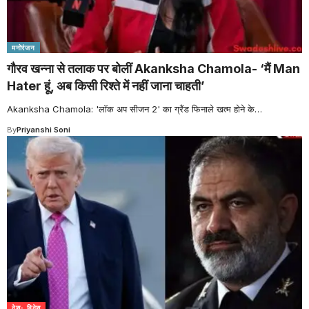
मनोरंजन
गौरव खन्ना से तलाक पर बोलीं Akanksha Chamola- ‘मैं Man
Hater हूं, अब किसी रिश्ते में नहीं जाना चाहती’
Akanksha Chamola: 'लॉक अप सीजन 2' का ग्रैंड फिनाले खत्म होने के
…
By
Priyanshi Soni
देश- विदेश