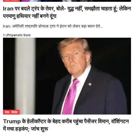
Iran पर बदले ट्रंप के तेवर, बोले- युद्ध नहीं, समझौता चाहता हूं; लेकिन
परमाणु हथियार नहीं बनने दूंगा
Iran: अमेरिकी राष्ट्रपति डोनाल्ड ट्रंप ने ईरान को लेकर बड़ा बयान देते
…
By
Priyanshi Soni
देश- विदेश
Trump के हेलीकॉप्टर के बेहद करीब पहुंचा पैसेंजर विमान, वॉशिंगटन
में मचा हड़कंप; जांच शुरू