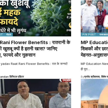
ST
सेहत
PIN POST
मध्यकाल
Rani Flower Benefits : रातरानी के
MP Education
की खुशबू क्यों है इतनी खास? जानिए
शिक्षकों और छा
स, फायदे और नुकसान
मेहनत-अनुशासन
 yadav Raat Rani Flower Benefits : रात के सन्नाटे
MP Education News : व
ही पूरा
…
Nandan डिजिटल एडिटर
By
प्रमोद श्रीवास्तव, विशेष स