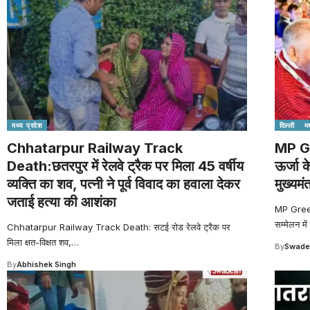
मध्य प्रदेश
दिल्ली
मध
Chhatarpur Railway Track
MP G
Death:छतरपुर में रेलवे ट्रैक पर मिला 45 वर्षीय
ऊर्जा क
व्यक्ति का शव, पत्नी ने पूर्व विवाद का हवाला देकर
मुख्यमंत
जताई हत्या की आशंका
MP Green 
सम्मेलन में
Chhatarpur Railway Track Death: सटई रोड रेलवे ट्रैक पर
मिला क्षत-विक्षत शव,
…
By
Swade
By
Abhishek Singh