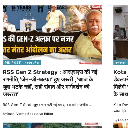
PIN POST
स्वदेश एजेंडा
राजस्थान
RSS Gen Z Strategy : आरएसएस की नई
Kota 
रणनीति,’जेन-जी-अल्फा’ हुए जरूरी ,‘आज के
डेवलपम
युवा भटके नहीं, सही संवाद और मार्गदर्शन की
मिलेगी 
जरूरत’
के साथ
RSS Gen Z Strategy : चल पड़ी नई बयार, देश की राजनीति
…
Kota Dev
बढ़ावा देने
By
Rakhi Verma Executive Editor
By
Abhish