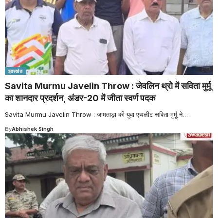
झारखंड
Savita Murmu Javelin Throw : जेवलिन थ्रो में सविता मुर्मू
का शानदार प्रदर्शन, अंडर-20 में जीता स्वर्ण पदक
Savita Murmu Javelin Throw : जामताड़ा की युवा एथलीट सविता मुर्मू ने
…
By
Abhishek Singh