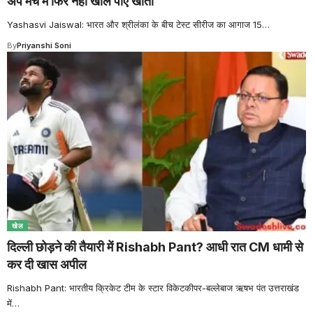
अप मैच में फिर नहीं खोल पाए खाता
Yashasvi Jaiswal: भारत और श्रीलंका के बीच टेस्ट सीरीज का आगाज 15
…
By
Priyanshi Soni
खेल
दिल्ली छोड़ने की तैयारी में Rishabh Pant? आधी रात CM धामी से
कर दी खास अपील
Rishabh Pant: भारतीय क्रिकेट टीम के स्टार विकेटकीपर-बल्लेबाज ऋषभ पंत उत्तराखंड
में
…