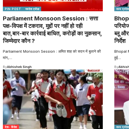
PIN POST
स्वदेश एजेंडा
मध्य प्रदेश
Parliament Monsoon Session : सत्ता
Bhopa
पक्ष-विपक्ष में टकराव, मुद्दों पर नहीं हो रही
परियोज
बात,बार-बार कार्रवाई बाधित, करोड़ों का नुकसान,
ब्लू और
जिम्मेदार कौन ?
निर्देश
Parliament Monsoon Session : अमित शाह को सदन में बुलाने की
Bhopal Me
मांग,
…
हुई
…
By
Abhishek Singh
By
Abhish
देश- विदेश
मध्य प्रदेश