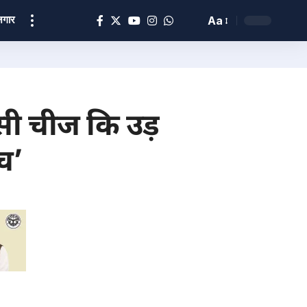
ोज़गार
Aa
सी चीज कि उड़
च’