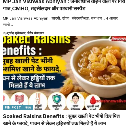
MP Jan Vishwas Abhiyan : जनविश्वास तोड़ने वालों पर गिरी
गाज,CMHO, तहसीलदार और पटवारी सस्पेंड
MP Jan Vishwas Abhiyan : सादगी, संवाद, संवेदनशीलता, समाधान… 4 आधार
स्तंभों
…
By
प्रमोद श्रीवास्तव, विशेष संवाददाता
PIN POST
सेहत
Soaked Raisins Benefits : सुबह खाली पेट भीगी किशमिश
खाने के फायदे, पाचन से लेकर हड्डियों तक मिलते हैं ये लाभ