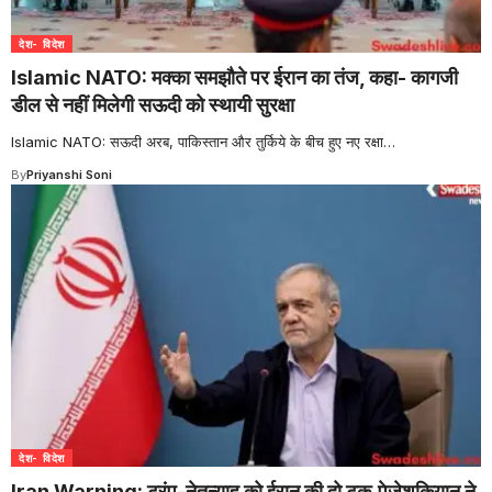
देश- विदेश
Islamic NATO: मक्का समझौते पर ईरान का तंज, कहा- कागजी
डील से नहीं मिलेगी सऊदी को स्थायी सुरक्षा
Islamic NATO: सऊदी अरब, पाकिस्तान और तुर्किये के बीच हुए नए रक्षा
…
By
Priyanshi Soni
देश- विदेश
Iran Warning: ट्रंप-नेतन्याहू को ईरान की दो टूक,पेजेशकियान ने