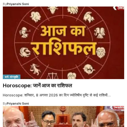
By
Priyanshi Soni
धर्म-संस्कृति
Horoscope: जानें आज का राशिफल
Horoscope: शनिवार, 8 अगस्त 2026 का दिन ज्योतिषीय दृष्टि से कई राशियों
…
By
Priyanshi Soni