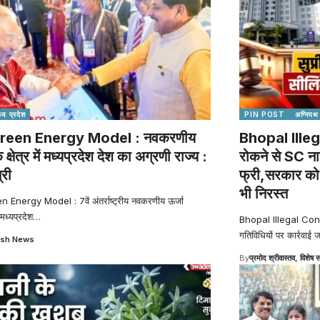
्य प्रदेश
PIN POST
अग्निपथ
reen Energy Model : नवकरणीय
Bhopal Illeg
े क्षेत्र में मध्यप्रदेश देश का अग्रणी राज्य :
रोकने से SC ना
्री
फ्री,सरकार को ह
भी निरस्त
Energy Model : 7वें अंतर्राष्ट्रीय नवकरणीय ऊर्जा
 मध्यप्रदेश
…
Bhopal Illegal Constru
गतिविधियों पर कार्रवाई ज
sh News
By
प्रमोद श्रीवास्तव, विशेष स