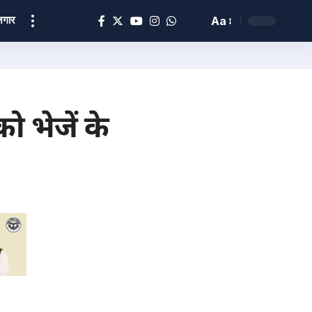
ोज़गार
Aa
 भेजें के