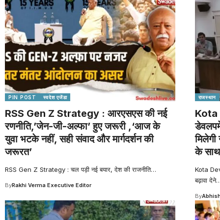
PIN POST
स्वदेश एजेंडा
राजस्थान
RSS Gen Z Strategy : आरएसएस की नई
Kota 
रणनीति,’जेन-जी-अल्फा’ हुए जरूरी ,‘आज के
डेवलपम
युवा भटके नहीं, सही संवाद और मार्गदर्शन की
मिलेगी 
जरूरत’
के साथ
RSS Gen Z Strategy : चल पड़ी नई बयार, देश की राजनीति
…
Kota Dev
बढ़ावा देने
By
Rakhi Verma Executive Editor
By
Abhish