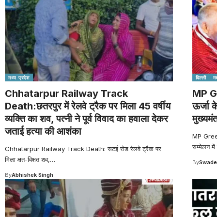
मध्य प्रदेश
दिल्ली
मध
Chhatarpur Railway Track
MP G
Death:छतरपुर में रेलवे ट्रैक पर मिला 45 वर्षीय
ऊर्जा क
व्यक्ति का शव, पत्नी ने पूर्व विवाद का हवाला देकर
मुख्यमंत
जताई हत्या की आशंका
MP Green 
सम्मेलन में
Chhatarpur Railway Track Death: सटई रोड रेलवे ट्रैक पर
मिला क्षत-विक्षत शव,
…
By
Swade
By
Abhishek Singh