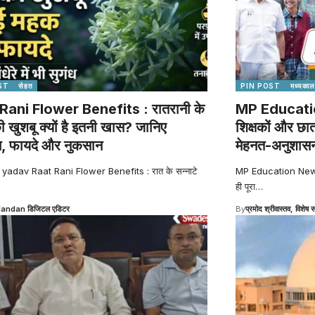
ST
सेहत
PIN POST
मध्यकाल
Rani Flower Benefits : रातरानी के
MP Education
की खुशबू क्यों है इतनी खास? जानिए
शिक्षकों और छा
स, फायदे और नुकसान
मेहनत-अनुशासन
 yadav Raat Rani Flower Benefits : रात के सन्नाटे
MP Education News : व
ही पूरा
…
Nandan डिजिटल एडिटर
By
प्रमोद श्रीवास्तव, विशेष स