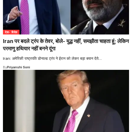
देश- विदेश
Iran पर बदले ट्रंप के तेवर, बोले- युद्ध नहीं, समझौता चाहता हूं; लेकिन
परमाणु हथियार नहीं बनने दूंगा
Iran: अमेरिकी राष्ट्रपति डोनाल्ड ट्रंप ने ईरान को लेकर बड़ा बयान देते
…
By
Priyanshi Soni