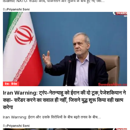
Islamic NATO: सऊदी अरब, पाकिस्तान और तुर्किये के बीच हुए नए रक्षा
…
By
Priyanshi Soni
देश- विदेश
Iran Warning: ट्रंप-नेतन्याहू को ईरान की दो टूक,पेजेशकियान ने
कहा- सरेंडर करने का सवाल ही नहीं, जिसने युद्ध शुरू किया वही खत्म
करेगा
Iran Warning: ईरान और उसके विरोधियों के बीच बढ़ते तनाव के बीच
…
By
Priyanshi Soni