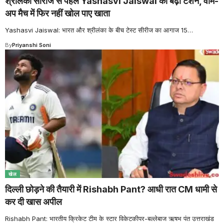
श्रीलंका सीरीज से पहले Yashasvi Jaiswal की बढ़ी टेंशन, वॉर्म-
अप मैच में फिर नहीं खोल पाए खाता
Yashasvi Jaiswal: भारत और श्रीलंका के बीच टेस्ट सीरीज का आगाज 15
…
By
Priyanshi Soni
खेल
दिल्ली छोड़ने की तैयारी में Rishabh Pant? आधी रात CM धामी से
कर दी खास अपील
Rishabh Pant: भारतीय क्रिकेट टीम के स्टार विकेटकीपर-बल्लेबाज ऋषभ पंत उत्तराखंड