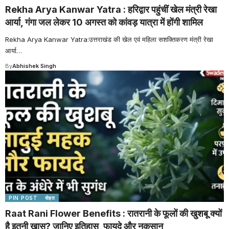
Rekha Arya Kanwar Yatra : हरिद्वार पहुंचीं खेल मंत्री रेखा
आर्या, गंगा जल लेकर 10 अगस्त को कांवड़ यात्रा में होंगी शामिल
Rekha Arya Kanwar Yatra:उत्तराखंड की खेल एवं महिला सशक्तिकरण मंत्री रेखा
आर्या
…
By
Abhishek Singh
PIN POST
सेहत
Raat Rani Flower Benefits : रातरानी के फूलों की खुशबू क्यों
है इतनी खास? जानिए इतिहास, फायदे और नुकसान