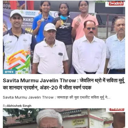
झारखंड
Savita Murmu Javelin Throw : जेवलिन थ्रो में सविता मुर्मू
का शानदार प्रदर्शन, अंडर-20 में जीता स्वर्ण पदक
Savita Murmu Javelin Throw : जामताड़ा की युवा एथलीट सविता मुर्मू ने
…
By
Abhishek Singh