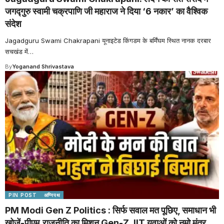
जगद्गुरु स्वामी चक्रपाणि जी महाराज ने दिया ‘6 नकार’ का वैश्विक
संदेश
Jagadguru Swami Chakrapani यूनाइटेड किंगडम के बर्मिंघम स्थित नानक दरबार
सचखंड में
…
By
Yoganand Shrivastava
PIN POST
अग्निपथ
PM Modi Gen Z Politics : सिर्फ सवाल मत पूछिए, समाधान भी
खोजें-पीएम,राजनीति का मिशन Gen-Z, IIT युवाओं को नमो मंत्र