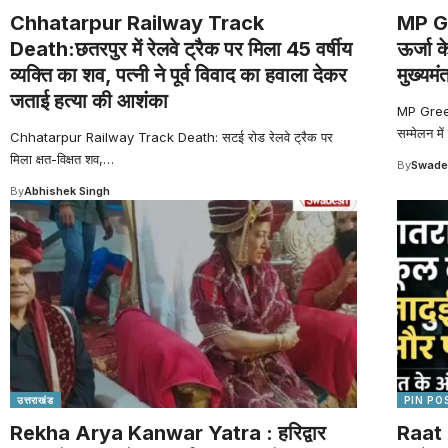
Chhatarpur Railway Track
MP G
Death:छतरपुर में रेलवे ट्रैक पर मिला 45 वर्षीय
ऊर्जा क
व्यक्ति का शव, पत्नी ने पूर्व विवाद का हवाला देकर
मुख्यमंत
जताई हत्या की आशंका
MP Green 
सम्मेलन में
Chhatarpur Railway Track Death: सटई रोड रेलवे ट्रैक पर
मिला क्षत-विक्षत शव,
…
By
Swade
By
Abhishek Singh
उत्तराखंड
PIN PO
Rekha Arya Kanwar Yatra : हरिद्वार
Raat 