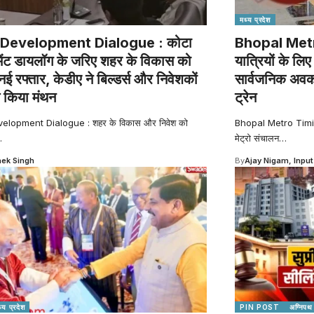
मध्य प्रदेश
Development Dialogue : कोटा
Bhopal Metro
ेंट डायलॉग के जरिए शहर के विकास को
यात्रियों के ल
नई रफ्तार, केडीए ने बिल्डर्स और निवेशकों
सार्वजनिक अवका
 किया मंथन
ट्रेन
elopment Dialogue : शहर के विकास और निवेश को
Bhopal Metro Timing
…
मेट्रो संचालन
…
ek Singh
By
Ajay Nigam, Input
्य प्रदेश
PIN POST
अग्निपथ