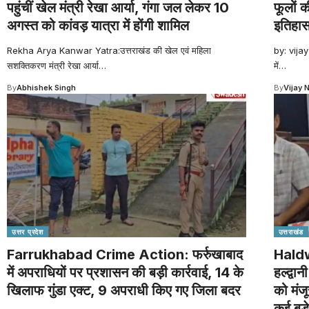
पहुंचीं खेल मंत्री रेखा आर्या, गंगा जल लेकर 10
फूलों 
अगस्त को कांवड़ यात्रा में होंगी शामिल
इतिहा
Rekha Arya Kanwar Yatra:उत्तराखंड की खेल एवं महिला
by: vijay
सशक्तिकरण मंत्री रेखा आर्या
…
में
…
By
Abhishek Singh
By
Vijay 
उत्तर प्रदेश
उत्तराखंड
Farrukhabad Crime Action: फर्रुखाबाद
Haldw
में अपराधियों पर प्रशासन की बड़ी कार्रवाई, 14 के
हल्द्वा
खिलाफ गुंडा एक्ट, 9 अपराधी किए गए जिला बदर
को मंज
कई बड़