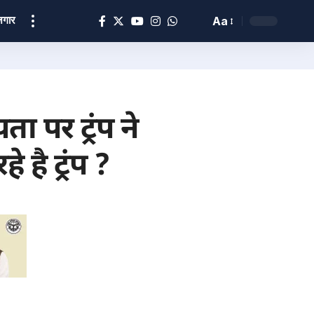
ोज़गार
Aa
पर ट्रंप ने
है ट्रंप ?