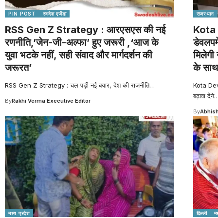
PIN POST
स्वदेश एजेंडा
राजस्थान
RSS Gen Z Strategy : आरएसएस की नई
Kota 
रणनीति,’जेन-जी-अल्फा’ हुए जरूरी ,‘आज के
डेवलपम
युवा भटके नहीं, सही संवाद और मार्गदर्शन की
मिलेगी 
जरूरत’
के साथ
RSS Gen Z Strategy : चल पड़ी नई बयार, देश की राजनीति
…
Kota Dev
बढ़ावा देने
By
Rakhi Verma Executive Editor
By
Abhish
मध्य प्रदेश
दिल्ली
मध