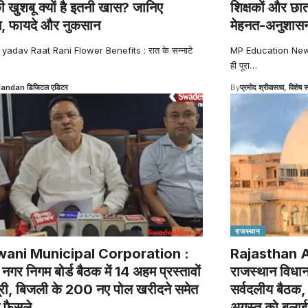
की खुशबू क्यों है इतनी खास? जानिए
शिक्षकों और छा
स, फायदे और नुकसान
मेहनत-अनुशासन
 yadav Raat Rani Flower Benefits : रात के सन्नाटे
MP Education News : व
ही पूरा
…
Nandan डिजिटल एडिटर
By
प्रमोद श्रीवास्तव, विशेष स
राजस्थान
ani Municipal Corporation :
Rajasthan 
नी नगर निगम बोर्ड बैठक में 14 अहम प्रस्तावों
राजस्थान विधान
ूरी, बिजली के 200 नए पोल खरीदने समेत
सर्वदलीय बैठक, अ
े फैसले
अगस्त को बुला