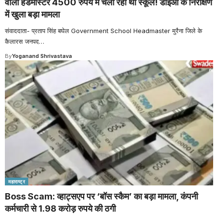
वाला हेडमास्टर 4500 रुपये में चला रहा था स्कूल! डीईओ के निरीक्षण
में खुला बड़ा मामला
संवाददाता- प्रताप सिंह बघेल Government School Headmaster मुरैना जिले के
कैलारस जनपद
…
By
Yoganand Shrivastava
महाराष्ट्र
Boss Scam: व्हाट्सएप पर ‘बॉस स्कैम’ का बड़ा मामला, कंपनी
कर्मचारी से 1.98 करोड़ रुपये की ठगी