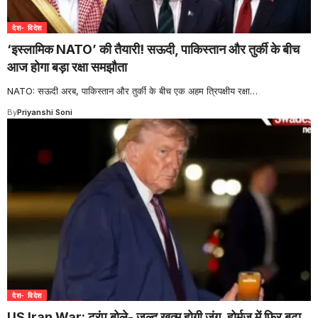
देश- विदेश
‘इस्लामिक NATO’ की तैयारी! सऊदी, पाकिस्तान और तुर्की के बीच
आज होगा बड़ा रक्षा समझौता
NATO: सऊदी अरब, पाकिस्तान और तुर्की के बीच एक अहम त्रिपक्षीय रक्षा
…
By
Priyanshi Soni
देश- विदेश
US Iran War: ट्रंप बोले- जल्द खत्म होगी जंग, होर्मुज में फिर बढ़ा