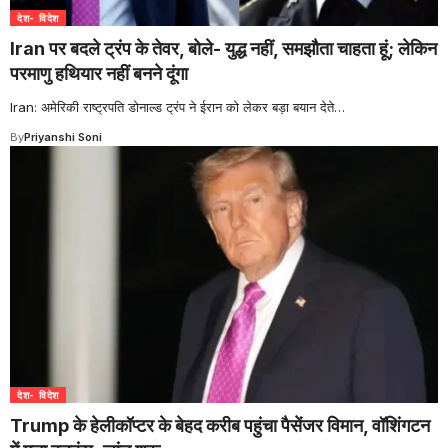
देश- विदेश
Iran पर बदले ट्रंप के तेवर, बोले- युद्ध नहीं, समझौता चाहता हूं; लेकिन
परमाणु हथियार नहीं बनने दूंगा
Iran: अमेरिकी राष्ट्रपति डोनाल्ड ट्रंप ने ईरान को लेकर बड़ा बयान देते
…
By
Priyanshi Soni
देश- विदेश
Trump के हेलीकॉप्टर के बेहद करीब पहुंचा पैसेंजर विमान, वॉशिंगटन