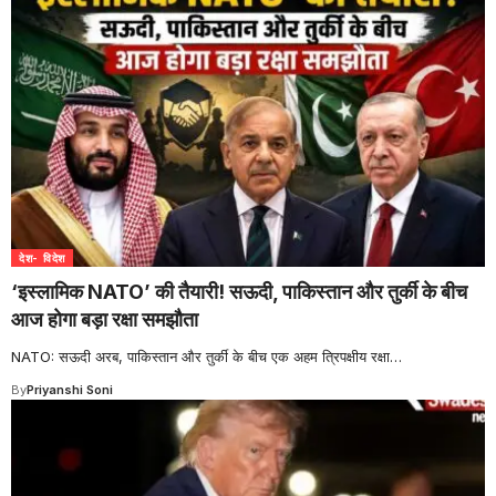
देश- विदेश
‘इस्लामिक NATO’ की तैयारी! सऊदी, पाकिस्तान और तुर्की के बीच
आज होगा बड़ा रक्षा समझौता
NATO: सऊदी अरब, पाकिस्तान और तुर्की के बीच एक अहम त्रिपक्षीय रक्षा
…
By
Priyanshi Soni