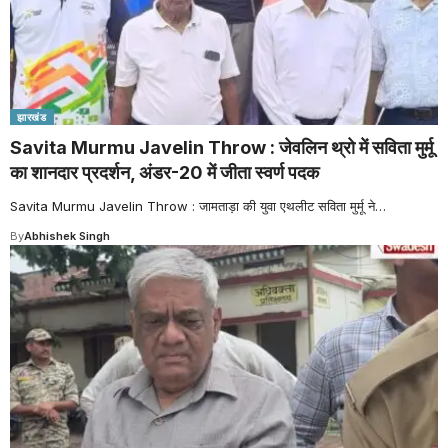
झारखंड
Savita Murmu Javelin Throw : जेवलिन थ्रो में सविता मुर्मू
का शानदार प्रदर्शन, अंडर-20 में जीता स्वर्ण पदक
Savita Murmu Javelin Throw : जामताड़ा की युवा एथलीट सविता मुर्मू ने
…
By
Abhishek Singh