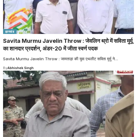
झारखंड
Savita Murmu Javelin Throw : जेवलिन थ्रो में सविता मुर्मू
का शानदार प्रदर्शन, अंडर-20 में जीता स्वर्ण पदक
Savita Murmu Javelin Throw : जामताड़ा की युवा एथलीट सविता मुर्मू ने
…
By
Abhishek Singh