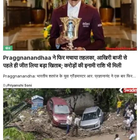
खेल
Praggnanandhaa ने फिर मचाया तहलका, आखिरी बाजी से
पहले ही जीत लिया बड़ा खिताब; करोड़ों की इनामी राशि भी मिली
Praggnanandha: भारतीय शतरंज के युवा ग्रैंडमास्टर आर. प्रज्ञानानंद ने एक बार फिर
…
By
Priyanshi Soni