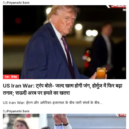
By
Priyanshi Soni
देश- विदेश
US Iran War: ट्रंप बोले- जल्द खत्म होगी जंग, होर्मुज में फिर बढ़ा
तनाव; सऊदी अरब पर हमले का खतरा
US Iran War: ईरान और अमेरिका-इजरायल के बीच जारी संघर्ष के बीच
…
By
Priyanshi Soni