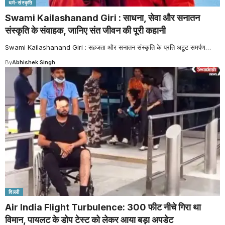
धर्म-संस्कृति
Swami Kailashanand Giri : साधना, सेवा और सनातन
संस्कृति के संवाहक, जानिए संत जीवन की पूरी कहानी
Swami Kailashanand Giri : सहजता और सनातन संस्कृति के प्रति अटूट समर्पण
…
By
Abhishek Singh
दिल्ली
Air India Flight Turbulence: 300 फीट नीचे गिरा था
विमान, पायलट के डोप टेस्ट को लेकर आया बड़ा अपडेट