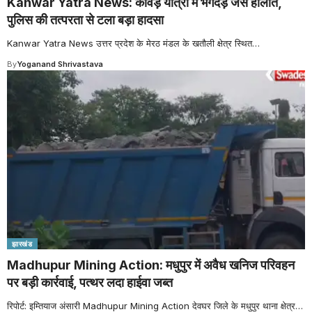
Kanwar Yatra News: कांवड़ यात्रा में भगदड़ जैसे हालात,
पुलिस की तत्परता से टला बड़ा हादसा
Kanwar Yatra News उत्तर प्रदेश के मेरठ मंडल के खतौली क्षेत्र स्थित
…
By
Yoganand Shrivastava
झारखंड
Madhupur Mining Action: मधुपुर में अवैध खनिज परिवहन
पर बड़ी कार्रवाई, पत्थर लदा हाईवा जब्त
रिपोर्ट: इम्तियाज अंसारी Madhupur Mining Action देवघर जिले के मधुपुर थाना क्षेत्र
…