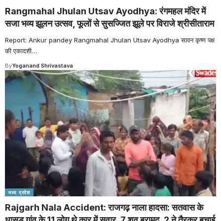
Rangmahal Jhulan Utsav Ayodhya: रंगमहल मंदिर में
सजा भव्य झूलन उत्सव, फूलों से सुसज्जित झूले पर विराजे श्रीसीताराम
Report: Ankur pandey Rangmahal Jhulan Utsav Ayodhya सावन कृष्ण पक्ष
की एकादशी
…
By
Yoganand Shrivastava
मध्य प्रदेश
Rajgarh Nala Accident: राजगढ़ नाला हादसा: सतवास के
धासड़ गांव के 11 लोग थे कार में सवार, 7 शव बरामद, 2 ने तैरकर बचाई