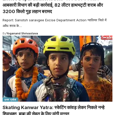
आबकारी विभाग की बड़ी कार्रवाई, 82 लीटर हाथभट्टी शराब और
3200 किलो गुड़ लहान बरामद
Report: Sanotsh saravgee Excise Department Action ग्वालियर जिले में
अवैध शराब के
…
By
Yoganand Shrivastava
उत्तर प्रदेश
Skating Kanwar Yatra: स्केटिंग कांवड़ लेकर निकले नन्हे
शिवभक्त, बाबा की सेहत के लिए मांगी मन्नत