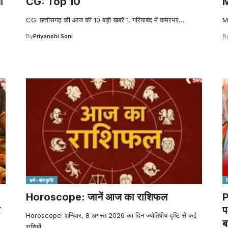
ं
CG: Top 10
CG: छत्तीसगढ़ की आज की 10 बड़ी खबरें 1. गरियाबंद में कमरभर
…
MP
By
Priyanshi Soni
B
धर्म-संस्कृति
Horoscope: जानें आज का राशिफल
P
र
प
Horoscope: शनिवार, 8 अगस्त 2026 का दिन ज्योतिषीय दृष्टि से कई
ब
राशियों
…