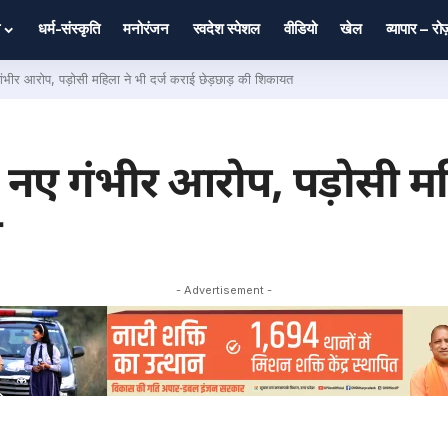
धर्म-संस्कृति
मनोरंजन
स्वदेश स्पेशल
वीडियो
खेल
व्यापार – र
भीर आरोप, पड़ोसी महिला ने भी दर्ज कराई छेड़छाड़ की शिकायत
ए गंभीर आरोप, पड़ोसी महि
त
- Advertisement -