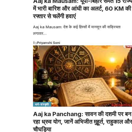
Aaj ka Mausam: यूपी-बिहार समेत 15 राज्यो
में भारी बारिश और आंधी का अलर्ट, 60 KM की
रफ्तार से चलेंगी हवाएं
Aaj ka Mausam: देश के कई हिस्सों में मानसून की सक्रियता
लगातार
…
By
Priyanshi Soni
धर्म-संस्कृति
Aaj ka Panchang: सावन की दशमी पर बन
रहा ध्रुव योग, जानें अभिजीत मुहूर्त, राहुकाल औ
चौघड़िया