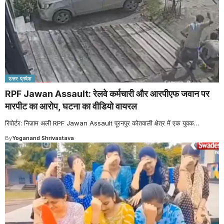
उत्तर प्रदेश
RPF Jawan Assault: रेलवे कर्मचारी और आरपीएफ जवान पर
मारपीट का आरोप, घटना का वीडियो वायरल
रिपोर्टर: निज़ाम अली RPF Jawan Assault पूरनपुर कोतवाली क्षेत्र में एक युवक
…
By
Yoganand Shrivastava