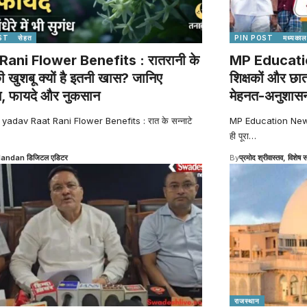
ST
सेहत
PIN POST
मध्यकाल
Rani Flower Benefits : रातरानी के
MP Education
की खुशबू क्यों है इतनी खास? जानिए
शिक्षकों और छा
स, फायदे और नुकसान
मेहनत-अनुशासन
 yadav Raat Rani Flower Benefits : रात के सन्नाटे
MP Education News : व
ही पूरा
…
Nandan डिजिटल एडिटर
By
प्रमोद श्रीवास्तव, विशेष स
राजस्थान