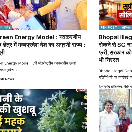
्य प्रदेश
PIN POST
अग्निपथ
reen Energy Model : नवकरणीय
Bhopal Illeg
े क्षेत्र में मध्यप्रदेश देश का अग्रणी राज्य :
रोकने से SC ना
्री
फ्री,सरकार को ह
भी निरस्त
Energy Model : 7वें अंतर्राष्ट्रीय नवकरणीय ऊर्जा
 मध्यप्रदेश
…
Bhopal Illegal Constru
गतिविधियों पर कार्रवाई ज
sh News
By
प्रमोद श्रीवास्तव, विशेष स