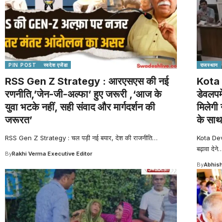
PIN POST
स्वदेश एजेंडा
राजस्थान
RSS Gen Z Strategy : आरएसएस की नई
Kota 
रणनीति,’जेन-जी-अल्फा’ हुए जरूरी ,‘आज के
डेवलपम
युवा भटके नहीं, सही संवाद और मार्गदर्शन की
मिलेगी 
जरूरत’
के साथ
RSS Gen Z Strategy : चल पड़ी नई बयार, देश की राजनीति
…
Kota Dev
बढ़ावा देने
By
Rakhi Verma Executive Editor
By
Abhish