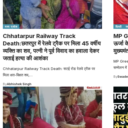
मध्य प्रदेश
दिल्ली
मध
Chhatarpur Railway Track
MP G
Death:छतरपुर में रेलवे ट्रैक पर मिला 45 वर्षीय
ऊर्जा क
व्यक्ति का शव, पत्नी ने पूर्व विवाद का हवाला देकर
मुख्यमंत
जताई हत्या की आशंका
MP Green 
सम्मेलन में
Chhatarpur Railway Track Death: सटई रोड रेलवे ट्रैक पर
मिला क्षत-विक्षत शव,
…
By
Swade
By
Abhishek Singh