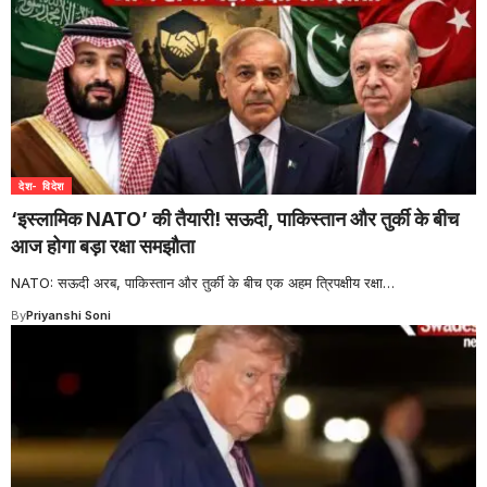
देश- विदेश
‘इस्लामिक NATO’ की तैयारी! सऊदी, पाकिस्तान और तुर्की के बीच
आज होगा बड़ा रक्षा समझौता
NATO: सऊदी अरब, पाकिस्तान और तुर्की के बीच एक अहम त्रिपक्षीय रक्षा
…
By
Priyanshi Soni