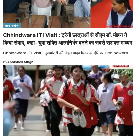
मध्य प्रदेश
Chhindwara ITI Visit : ट्रेनी छात्राओं से सीएम डॉ. मोहन ने
किया संवाद, कहा- युवा शक्ति आत्मनिर्भर बनने का सबसे सशक्त माध्यम
Chhindwara ITI Visit : मुख्यमंत्री डॉ. मोहन यादव छिंदवाड़ा दौरे पर Chhindwara
…
By
Abhishek Singh