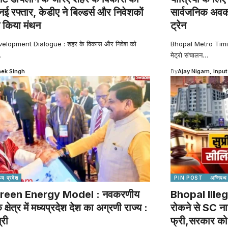
नई रफ्तार, केडीए ने बिल्डर्स और निवेशकों
सार्वजनिक अवका
 किया मंथन
ट्रेन
elopment Dialogue : शहर के विकास और निवेश को
Bhopal Metro Timing
…
मेट्रो संचालन
…
ek Singh
By
Ajay Nigam, Input
्य प्रदेश
PIN POST
अग्निपथ
reen Energy Model : नवकरणीय
Bhopal Illeg
े क्षेत्र में मध्यप्रदेश देश का अग्रणी राज्य :
रोकने से SC ना
्री
फ्री,सरकार को ह