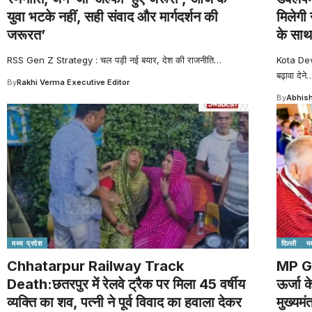
युवा भटके नहीं, सही संवाद और मार्गदर्शन की
मिलेगी 
जरूरत’
के साथ
RSS Gen Z Strategy : चल पड़ी नई बयार, देश की राजनीति
…
Kota Dev
बढ़ावा देने
By
Rakhi Verma Executive Editor
By
Abhish
मध्य प्रदेश
दिल्ली
मध
Chhatarpur Railway Track
MP G
Death:छतरपुर में रेलवे ट्रैक पर मिला 45 वर्षीय
ऊर्जा क
व्यक्ति का शव, पत्नी ने पूर्व विवाद का हवाला देकर
मुख्यमंत