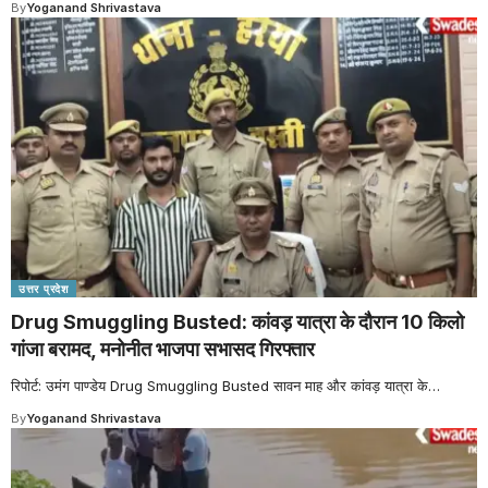
By
Yoganand Shrivastava
उत्तर प्रदेश
Drug Smuggling Busted: कांवड़ यात्रा के दौरान 10 किलो
गांजा बरामद, मनोनीत भाजपा सभासद गिरफ्तार
रिपोर्ट: उमंग पाण्डेय Drug Smuggling Busted सावन माह और कांवड़ यात्रा के
…
By
Yoganand Shrivastava