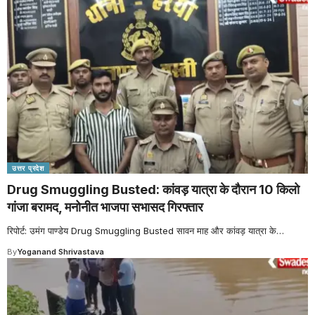
उत्तर प्रदेश
Drug Smuggling Busted: कांवड़ यात्रा के दौरान 10 किलो
गांजा बरामद, मनोनीत भाजपा सभासद गिरफ्तार
रिपोर्ट: उमंग पाण्डेय Drug Smuggling Busted सावन माह और कांवड़ यात्रा के
…
By
Yoganand Shrivastava