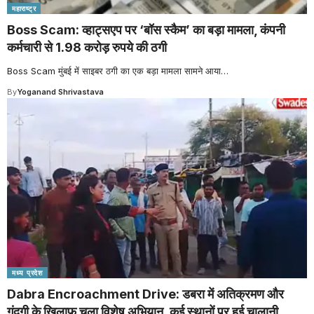
महाराष्ट्र
Boss Scam: व्हाट्सएप पर ‘बॉस स्कैम’ का बड़ा मामला, कंपनी
कर्मचारी से 1.98 करोड़ रुपये की ठगी
Boss Scam मुंबई में साइबर ठगी का एक बड़ा मामला सामने आया
…
By
Yoganand Shrivastava
मध्य प्रदेश
Dabra Encroachment Drive: डबरा में अतिक्रमण और
गंदगी के खिलाफ चला विशेष अभियान, कई स्थानों पर हुई चालानी