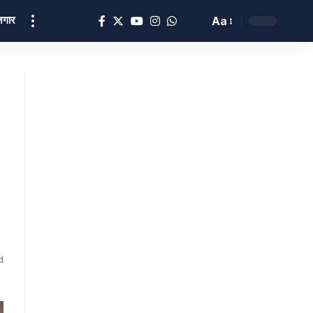
ोज़गार
Aa
d