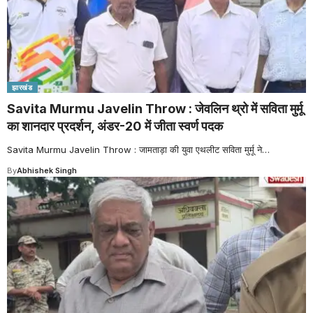
झारखंड
Savita Murmu Javelin Throw : जेवलिन थ्रो में सविता मुर्मू
का शानदार प्रदर्शन, अंडर-20 में जीता स्वर्ण पदक
Savita Murmu Javelin Throw : जामताड़ा की युवा एथलीट सविता मुर्मू ने
…
By
Abhishek Singh