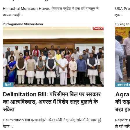
Himachal Monsoon Havoc हिमाचल प्रदेश में इस वर्ष मानसून ने
USA Presc
व्यापक तबाही
…
एक
…
By
Yoganand Shrivastava
By
Yogana
दिल्ली
उत्तर प्रदे
Delimitation Bill: परिसीमन बिल पर सरकार
Agra 
का आत्मविश्वास, अगस्त में विशेष सत्र बुलाने के
की सड़
संकेत
बड़ा ह
Delimitation Bill प्रधानमंत्री नरेंद्र मोदी ने एनडीए सांसदों के साथ हुई
Report: 
बैठक
…
हो रही बार