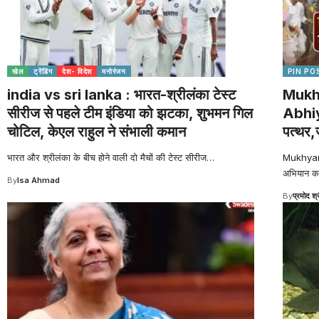
खेल
ट्रेंडिंग
देश- विदेश
मनोरंजन
PIN PO
india vs sri lanka : भारत-श्रीलंका टेस्ट
Mukh
सीरीज से पहले टीम इंडिया को झटका, शुभमन गिल
Abhiya
चोटिल, केएल राहुल ने संभाली कमान
पत्थर,
भारत और श्रीलंका के बीच होने वाली दो मैचों की टेस्ट सीरीज
…
Mukhyama
अभियान क
By
Isa Ahmad
By
प्रमोद श्