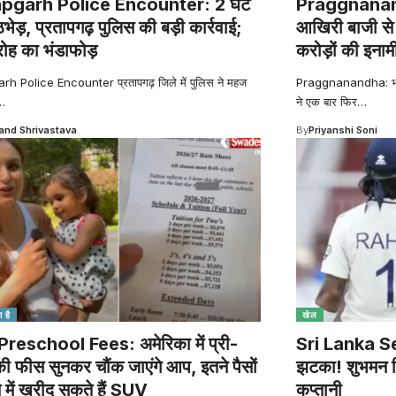
pgarh Police Encounter: 2 घंटे
Praggnanand
मुठभेड़, प्रतापगढ़ पुलिस की बड़ी कार्रवाई;
आखिरी बाजी से 
रोह का भंडाफोड़
करोड़ों की इनाम
h Police Encounter प्रतापगढ़ जिले में पुलिस ने महज
Praggnanandha: भारतीय
…
ने एक बार फिर
…
nd Shrivastava
By
Priyanshi Soni
 है
खेल
reschool Fees: अमेरिका में प्री-
Sri Lanka Seri
की फीस सुनकर चौंक जाएंगे आप, इतने पैसों
झटका! शुभमन गि
त में खरीद सकते हैं SUV
कप्तानी