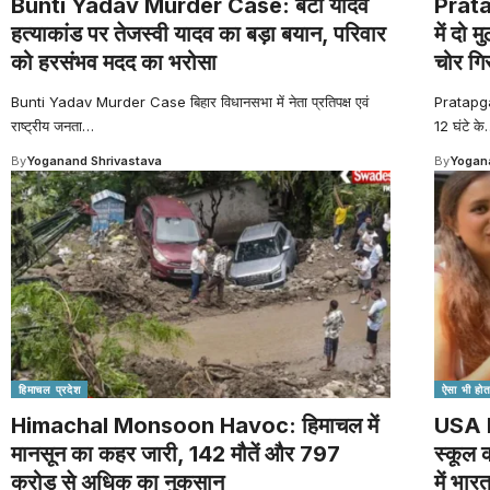
Bunti Yadav Murder Case: बंटी यादव
Prata
हत्याकांड पर तेजस्वी यादव का बड़ा बयान, परिवार
में दो 
को हरसंभव मदद का भरोसा
चोर गि
Bunti Yadav Murder Case बिहार विधानसभा में नेता प्रतिपक्ष एवं
Pratapgar
राष्ट्रीय जनता
…
12 घंटे के
By
Yoganand Shrivastava
By
Yogana
हिमाचल प्रदेश
ऐसा भी होता
Himachal Monsoon Havoc: हिमाचल में
USA P
मानसून का कहर जारी, 142 मौतें और 797
स्कूल 
करोड़ से अधिक का नुकसान
में भार