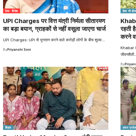
देश- विदेश
ऐसा भी होता
UPI Charges पर वित्त मंत्री निर्मला सीतारमण
Khabar
का बड़ा बयान, ग्राहकों से नहीं वसूला जाएगा चार्ज
रहती है
करने व
UPI Charges: UPI से भुगतान करने वाले करोड़ों लोगों के बीच शुल्क
…
Khabar hat
By
Priyanshi Soni
जीवनशैली
By
Priyan
बिहार
उत्तर प्रदे