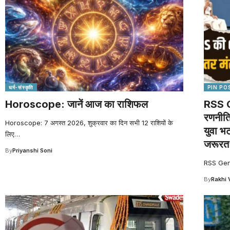
धर्म-संस्कृति
PIN PO
Horoscope: जानें आज का राशिफल
RSS G
रणनीति
Horoscope: 7 अगस्त 2026, शुक्रवार का दिन सभी 12 राशियों के
युवा भट
लिए
…
जरूरत
By
Priyanshi Soni
RSS Gen 
By
Rakhi 