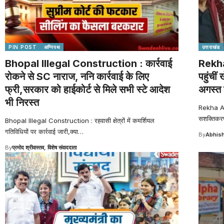
PIN POST
अग्निपथ
उत्तराखंड
Bhopal Illegal Construction : कार्रवाई
Rekha
रोकने से SC नाराज, ननि कार्रवाई के लिए
पहुंचीं
फ्री,सरकार को हाईकोर्ट से मिले सभी स्टे आदेश
अगस्त क
भी निरस्त
Rekha Ar
सशक्तिकरण 
Bhopal Illegal Construction : रहवासी क्षेत्रों में कमर्शियल
गतिविधियों पर कार्रवाई जारी,क्या
…
By
Abhish
By
प्रमोद श्रीवास्तव, विशेष संवाददाता