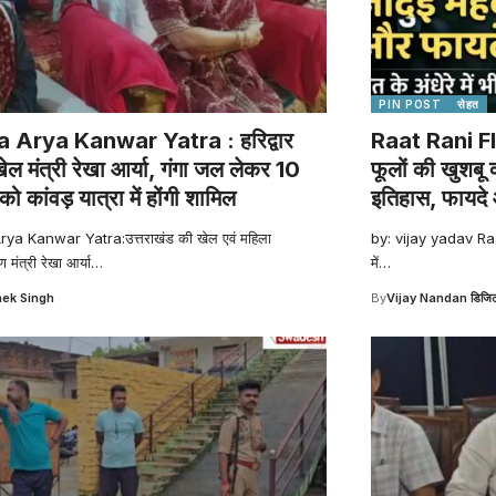
PIN POST
सेहत
 Arya Kanwar Yatra : हरिद्वार
Raat Rani Fl
 खेल मंत्री रेखा आर्या, गंगा जल लेकर 10
फूलों की खुशबू 
ो कांवड़ यात्रा में होंगी शामिल
इतिहास, फायदे
ya Kanwar Yatra:उत्तराखंड की खेल एवं महिला
by: vijay yadav Raa
मंत्री रेखा आर्या
…
में
…
ek Singh
By
Vijay Nandan डिजिट