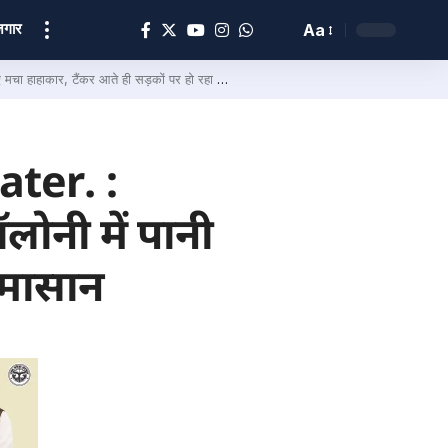
ोज़गार
Aa
ाहाकार, टैंकर आते ही सड़कों पर हो रहा घमासान
ter. :
ॉलोनी में पानी
घमासान