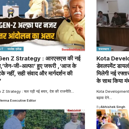
ST
स्वदेश एजेंडा
राजस्थान
en Z Strategy : आरएसएस की नई
Kota Develo
,’जेन-जी-अल्फा’ हुए जरूरी ,‘आज के
डेवलपमेंट डाय
के नहीं, सही संवाद और मार्गदर्शन की
मिलेगी नई रफ्ता
’
के साथ किया म
Z Strategy : चल पड़ी नई बयार, देश की राजनीति
…
Kota Development D
बढ़ावा देने
…
Verma Executive Editor
By
Abhishek Singh